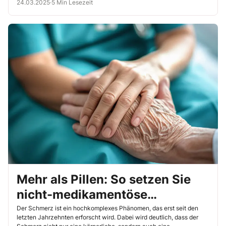
24.03.2025
·
5 Min Lesezeit
Mehr als Pillen: So setzen Sie
nicht-medikamentöse
Maßnahmen gezielt ein
Der Schmerz ist ein hochkomplexes Phänomen, das erst seit den
letzten Jahrzehnten erforscht wird. Dabei wird deutlich, dass der