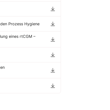
ür den Prozess Hygiene
dung eines rtCGM –
den