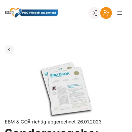
Skip
to
Go to landing page.
content
Ihr
Erstmalige
Login
Registrierung
per
Kundennumme
EBM & GOÄ richtig abgerechnet 26.01.2023