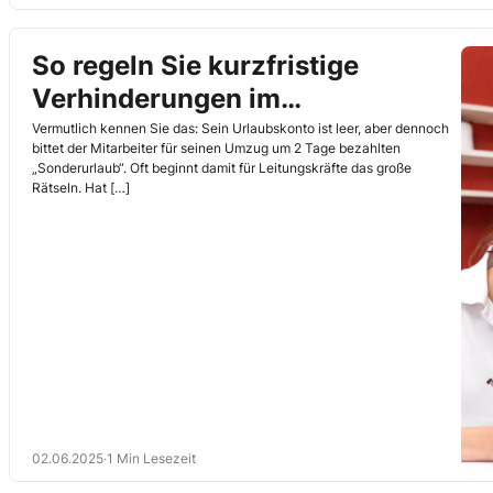
So regeln Sie kurzfristige
Verhinderungen im
Arbeitsvertrag
Vermutlich kennen Sie das: Sein Urlaubskonto ist leer, aber dennoch
bittet der Mitarbeiter für seinen Umzug um 2 Tage bezahlten
„Sonderurlaub“. Oft beginnt damit für Leitungskräfte das große
Rätseln. Hat […]
02.06.2025
·
1 Min Lesezeit