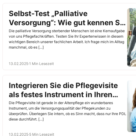
Selbst-Test „Palliative
Versorgung“: Wie gut kennen Sie
sich aus?
Die palliative Versorgung sterbender Menschen ist eine Kernaufgabe
von uns Pflegefachkräften. Testen Sie Ihr Expertenwissen in diesem
wichtigen Bereich unserer fachlichen Arbeit. Ich frage mich im Alltag
manchmal, ob es […]
13.02.2025
·
1 Min Lesezeit
Integrieren Sie die Pflegevisite
als festes Instrument in Ihren
Arbeitsalltag
Die Pflegevisite ist gerade in der Altenpflege ein wunderbares
Instrument, um die Versorgungsqualität der Pflegekunden zu
überprüfen. Überlegen Sie intern, ob es Sinn macht, dass nur Ihre PDL
diese durchführt. […]
13.02.2025
·
5 Min Lesezeit