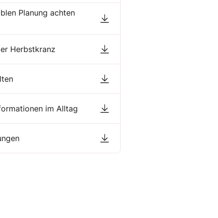
siblen Planung achten
 der Herbstkranz
lten
formationen im Alltag
dungen