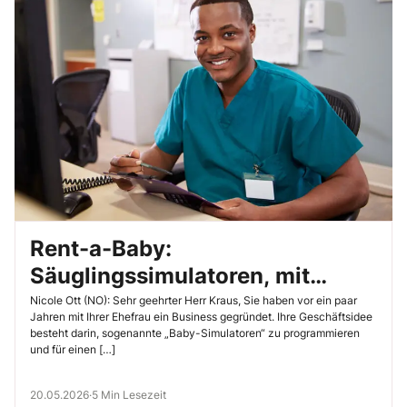
Rent-a-Baby:
Säuglingssimulatoren, mit
denen die Azubis die praktische
Nicole Ott (NO): Sehr geehrter Herr Kraus, Sie haben vor ein paar
Jahren mit Ihrer Ehefrau ein Business gegründet. Ihre Geschäftsidee
Pflege lernen können!
besteht darin, sogenannte „Baby-Simulatoren“ zu programmieren
und für einen […]
20.05.2026
·
5 Min Lesezeit