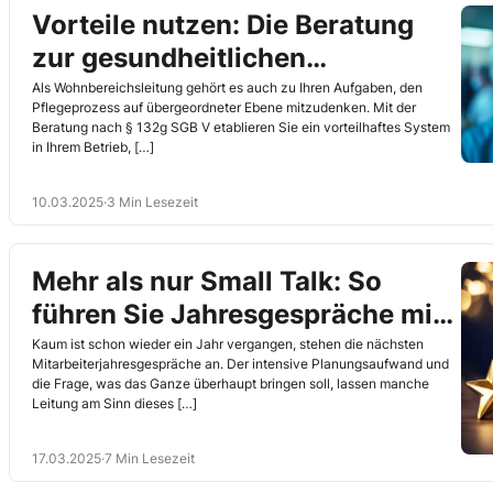
Vorteile nutzen: Die Beratung
zur gesundheitlichen
Versorgungsplanung
Als Wohnbereichsleitung gehört es auch zu Ihren Aufgaben, den
Pflegeprozess auf übergeordneter Ebene mitzudenken. Mit der
Beratung nach § 132g SGB V etablieren Sie ein vorteilhaftes System
in Ihrem Betrieb, […]
10.03.2025
·
3 Min Lesezeit
Mehr als nur Small Talk: So
führen Sie Jahresgespräche mit
Struktur und rotem Faden!
Kaum ist schon wieder ein Jahr vergangen, stehen die nächsten
Mitarbeiterjahresgespräche an. Der intensive Planungsaufwand und
die Frage, was das Ganze überhaupt bringen soll, lassen manche
Leitung am Sinn dieses […]
17.03.2025
·
7 Min Lesezeit