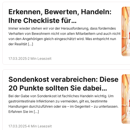
Erkennen, Bewerten, Handeln:
Ihre Checkliste für
Verhaltensauffälligkeiten der
Immer wieder stehen wir vor der Herausforderung, dass forderndes
Verhalten von Bewohnern nicht von allen Mitarbeitern und auch nicht
Bewohner
von den Angehörigen gleich eingeschätzt wird. Was entspricht nun
der Realität […]
17.03.2025
·
2 Min Lesezeit
Sondenkost verabreichen: Diese
20 Punkte sollten Sie dabei
beachten
Bei der Gabe von Sondenkost ist fachliches Handeln wichtig. Um
gastrointestinale Infektionen zu vermeiden, gilt es, bestimmte
Handlungen durchzuführen oder sie – im Gegenteil – zu unterlassen.
Erfahren Sie im […]
17.03.2025
·
4 Min Lesezeit