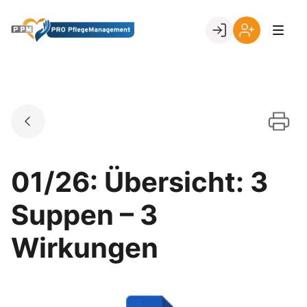
Skip
to
Go to landing page.
content
Ihr
Erstmalige
Login
Registrierung
per
Kundennumme
01/26: Übersicht: 3
Suppen – 3
Wirkungen