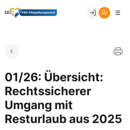
Skip
to
Go to landing page.
content
Ihr
Erstmalige
Login
Registrierung
per
Kundennumme
01/26: Übersicht:
Rechtssicherer
Umgang mit
Resturlaub aus 2025