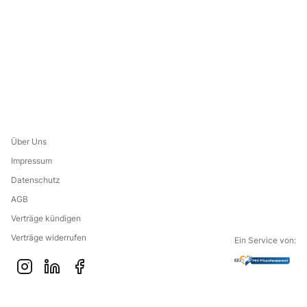
Über Uns
Impressum
Datenschutz
AGB
Verträge kündigen
Verträge widerrufen
Ein Service von:
G
i
l
f
o
n
i
a