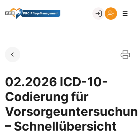
Skip
to
Go to landing page.
content
Ihr
Erstmalige
Login
Registrierung
per
Kundennumme
02.2026 ICD-10-
Codierung für
Vorsorgeuntersuchu
– Schnellübersicht