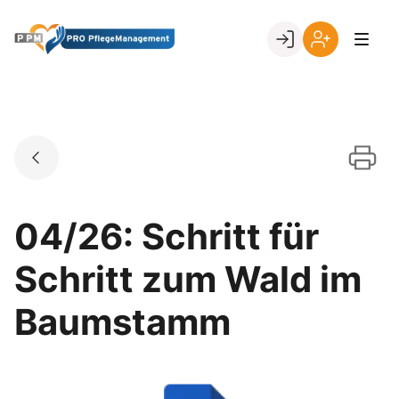
Skip
to
Go to landing page.
content
Ihr
Erstmalige
Login
Registrierung
per
Kundennumme
04/26: Schritt für
Schritt zum Wald im
Baumstamm