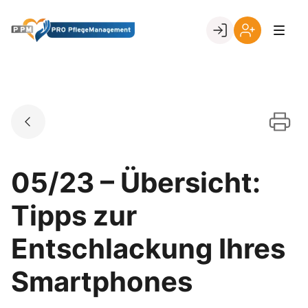
Skip
to
Go to landing page.
content
Ihr
Erstmalige
Login
Registrierung
per
Kundennumme
05/23 – Übersicht:
Tipps zur
Entschlackung Ihres
Smartphones