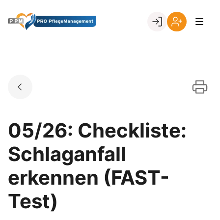
Skip
to
Go to landing page.
content
Ihr
Erstmalige
Login
Registrierung
per
Kundennumme
05/26: Checkliste:
Schlaganfall
erkennen (FAST-
Test)