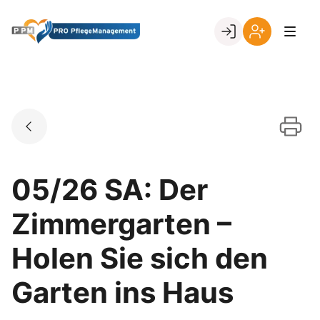
Skip
to
Go to landing page.
content
Ihr
Erstmalige
Login
Registrierung
per
Kundennumme
05/26 SA: Der
Zimmergarten –
Holen Sie sich den
Garten ins Haus