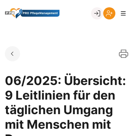
Skip
to
Go to landing page.
content
Ihr
Erstmalige
Login
Registrierung
per
Kundennumme
06/2025: Übersicht:
9 Leitlinien für den
täglichen Umgang
mit Menschen mit