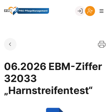
Skip
to
Go to landing page.
content
Ihr
Erstmalige
Login
Registrierung
per
Kundennumme
06.2026 EBM-Ziffer
32033
„Harnstreifentest“