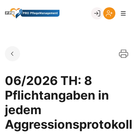
Skip
to
Go to landing page.
content
Ihr
Erstmalige
Login
Registrierung
per
Kundennumme
06/2026 TH: 8
Pflichtangaben in
jedem
Aggressionsprotokoll