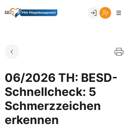
Skip
to
Go to landing page.
content
Ihr
Erstmalige
Login
Registrierung
per
Kundennumme
06/2026 TH: BESD-
Schnellcheck: 5
Schmerzzeichen
erkennen