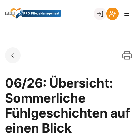
Skip
to
Go to landing page.
content
Ihr
Erstmalige
Login
Registrierung
per
Kundennumme
06/26: Übersicht:
Sommerliche
Fühlgeschichten auf
einen Blick