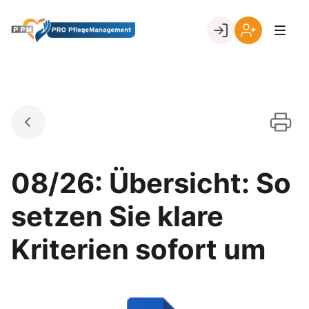
Skip
to
Go to landing page.
content
Ihr
Erstmalige
Login
Registrierung
per
Kundennumme
08/26: Übersicht: So
setzen Sie klare
Kriterien sofort um