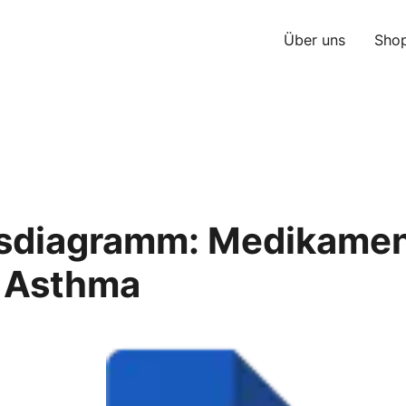
Über uns
Sho
ssdiagramm: Medikame
i Asthma