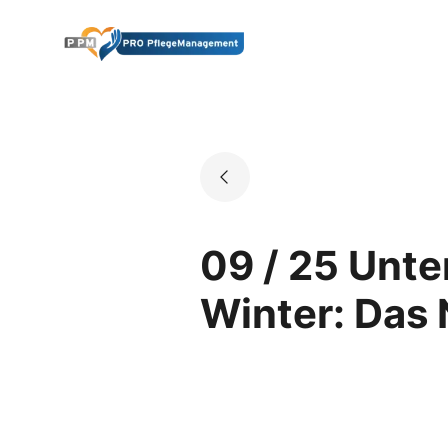
Skip
to
Go to landing page.
content
09 / 25 Unte
Winter: Das 