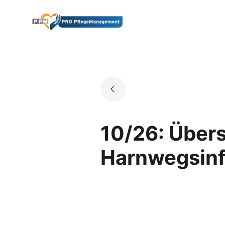
Skip
to
Go to landing page.
content
10/26: Übers
Harnwegsinf