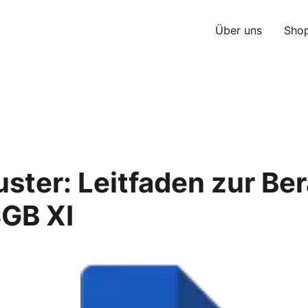
Über uns
Sho
uster: Leitfaden zur Be
SGB XI