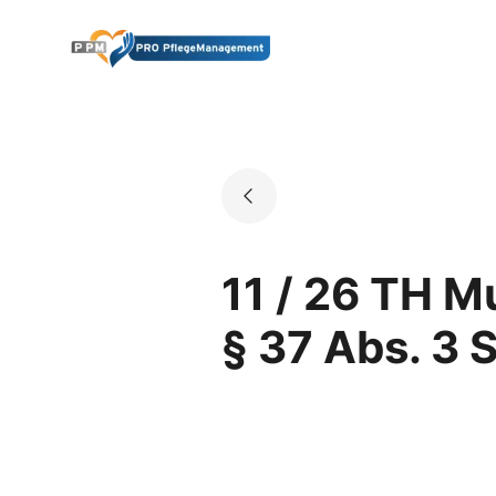
Skip
to
Go to landing page.
content
11 / 26 TH M
§ 37 Abs. 3 