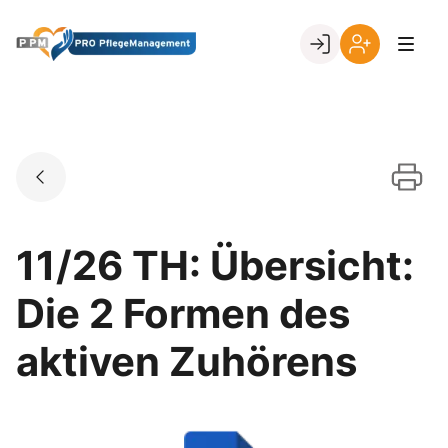
Skip
to
Go to landing page.
content
Ihr
Erstmalige
Login
Registrierung
per
Kundennumme
11/26 TH: Übersicht:
Die 2 Formen des
aktiven Zuhörens