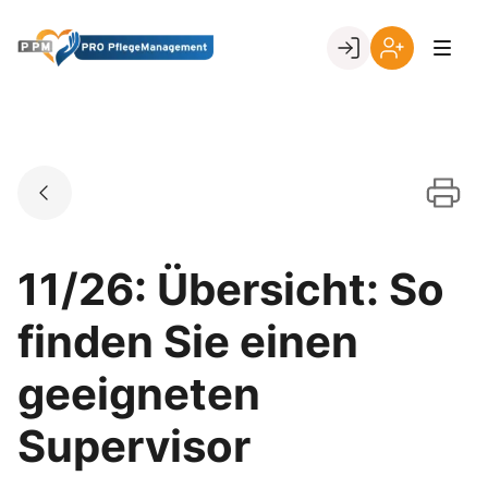
Skip
to
Go to landing page.
content
Ihr
Erstmalige
Login
Registrierung
per
Kundennumme
11/26: Übersicht: So
finden Sie einen
geeigneten
Supervisor