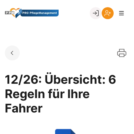
Skip
to
Go to landing page.
content
Ihr
Erstmalige
Login
Registrierung
per
Kundennumme
12/26: Übersicht: 6
Regeln für Ihre
Fahrer