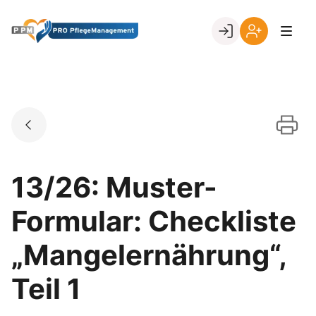
Skip
to
Go to landing page.
content
Ihr
Erstmalige
Login
Registrierung
per
Kundennumme
13/26: Muster-
Formular: Checkliste
„Mangelernährung“,
Teil 1