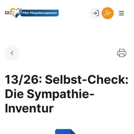
Skip
to
Go to landing page.
content
Ihr
Erstmalige
Login
Registrierung
per
Kundennumme
13/26: Selbst-Check:
Die Sympathie-
Inventur