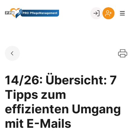
Skip
to
Go to landing page.
content
Ihr
Erstmalige
Login
Registrierung
per
Kundennumme
14/26: Übersicht: 7
Tipps zum
effizienten Umgang
mit E-Mails