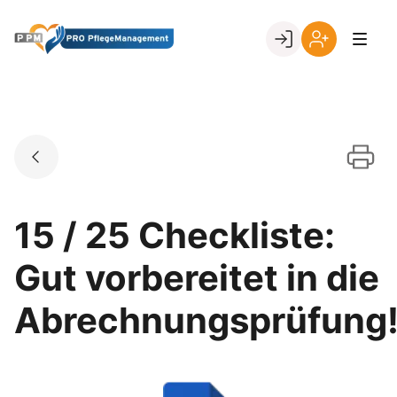
Skip
to
Go to landing page.
content
Ihr
Erstmalige
Login
Registrierung
per
Kundennumme
15 / 25 Checkliste:
Gut vorbereitet in die
Abrechnungsprüfung