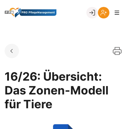
Skip
to
Go to landing page.
content
Ihr
Erstmalige
Login
Registrierung
per
Kundennumme
16/26: Übersicht:
Das Zonen-Modell
für Tiere