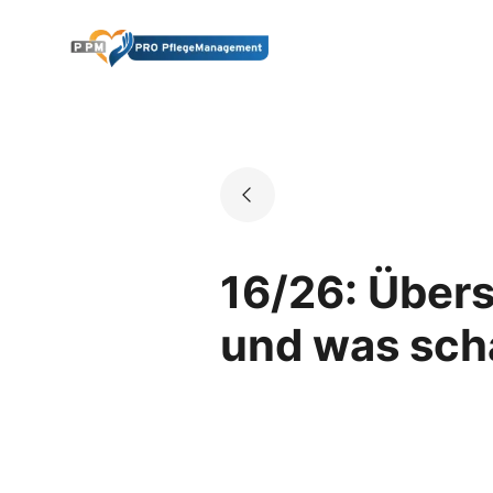
Skip
to
Go to landing page.
content
16/26: Übers
und was sch