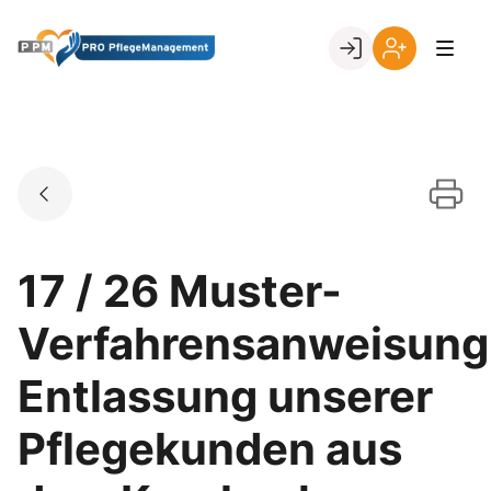
Skip
to
Go to landing page.
content
Ihr
Erstmalige
Login
Registrierung
per
Kundennumme
17 / 26 Muster-
Verfahrensanweisung
Entlassung unserer
Pflegekunden aus