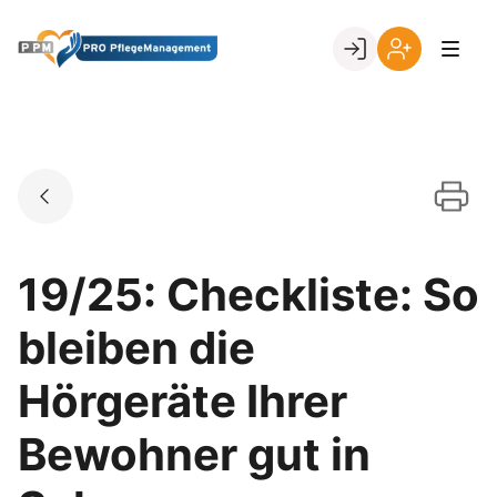
Skip
to
Go to landing page.
content
Ihr
Erstmalige
Login
Registrierung
per
Kundennumme
19/25: Checkliste: So
bleiben die
Hörgeräte Ihrer
Bewohner gut in