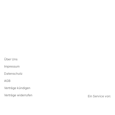
Über Uns
Impressum
Datenschutz
AGB
Verträge kündigen
Verträge widerrufen
Ein Service von:
G
i
l
f