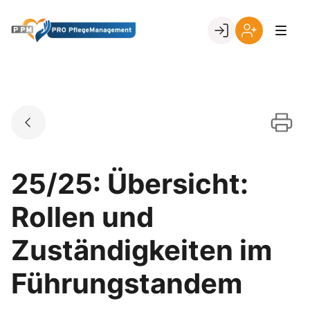
Skip
to
Go to landing page.
content
Ihr
Erstmalige
Login
Registrierung
per
Kundennumme
25/25: Übersicht:
Rollen und
Zuständigkeiten im
Führungstandem