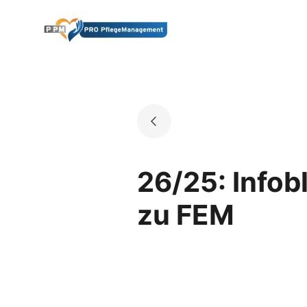
Skip
to
Go to landing page.
content
26/25: Infob
zu FEM