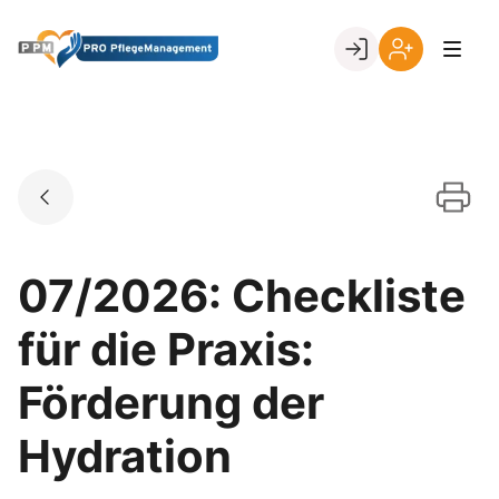
Skip
to
Go to landing page.
content
Ihr
Erstmalige
Login
Registrierung
per
Kundennumme
07/2026: Checkliste
für die Praxis:
Förderung der
Hydration