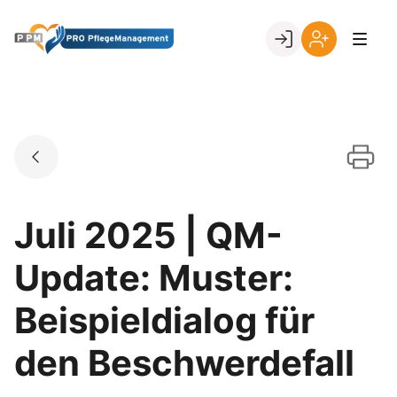
Skip
to
Go to landing page.
content
Ihr
Erstmalige
Login
Registrierung
per
Kundennumme
Juli 2025 | QM-
Update: Muster:
Beispieldialog für
den Beschwerdefall