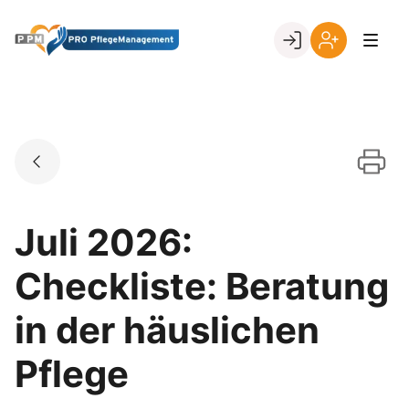
Skip
to
Go to landing page.
content
Ihr
Erstmalige
Login
Registrierung
per
Kundennumme
Juli 2026:
Checkliste: Beratung
in der häuslichen
Pflege