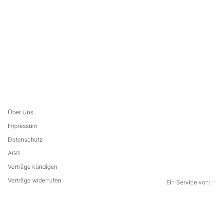
Über Uns
Impressum
Datenschutz
AGB
Verträge kündigen
Verträge widerrufen
Ein Service von:
G
i
l
f