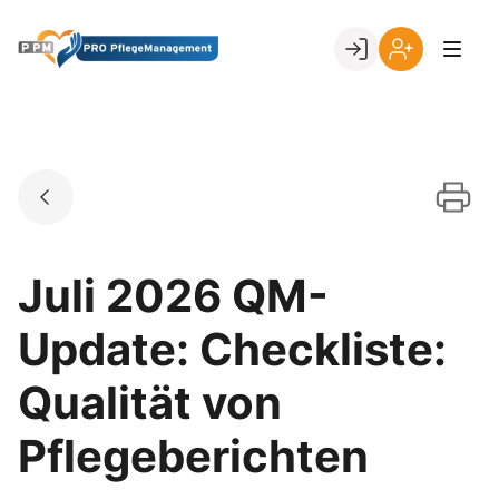
Skip
to
Go to landing page.
content
Ihr
Erstmalige
Login
Registrierung
per
Kundennumme
Juli 2026 QM-
Update: Checkliste:
Qualität von
Pflegeberichten