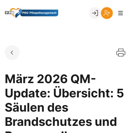
Skip
to
Go to landing page.
content
Ihr
Erstmalige
Login
Registrierung
per
Kundennumme
März 2026 QM-
Update: Übersicht: 5
Säulen des
Brandschutzes und