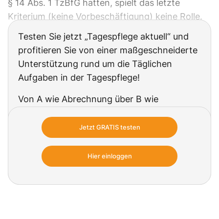
§ 14 Abs. 1 TzBfG hatten, spielt das letzte
Kriterium (keine Vorbeschäftigung) keine Rolle.
Testen Sie jetzt „Tagespflege aktuell“ und
profitieren Sie von einer maßgeschneiderte
Unterstützung rund um die Täglichen
Aufgaben in der Tagespflege!
Von A wie Abrechnung über B wie
Beschäftigung bis V wie Versorgung: In
jeder Ausgabe erhalten Sie aktuelle
Jetzt GRATIS testen
Praxisinformationen und direkt anwendbare
Arbeitshilfen für die erfolgreiche Leitung in
Hier einloggen
der Tagespflege.