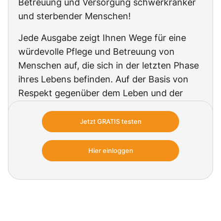
Betreuung und Versorgung schwerkranker
und sterbender Menschen!
Jede Ausgabe zeigt Ihnen Wege für eine
würdevolle Pflege und Betreuung von
Menschen auf, die sich in der letzten Phase
ihres Lebens befinden. Auf der Basis von
Respekt gegenüber dem Leben und der
Autonomie des Menschen erfahren Sie
regelmäßig, wie Sie diese
Jetzt GRATIS testen
verantwortungsvolle Aufgabe mit
Kompetenz, Wahrhaftigkeit und
Hier einloggen
Einfühlungsvermögen durchführen.