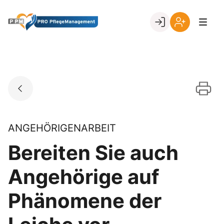
Skip
to
Go to landing page.
content
Ihr
Erstmalige
Login
Registrierung
per
Kundennumme
ANGEHÖRIGENARBEIT
Bereiten Sie auch
Angehörige auf
Phänomene der