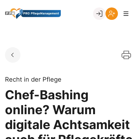
Skip
to
Go to landing page.
content
Ihr
Erstmalige
Login
Registrierung
per
Kundennumme
Recht in der Pflege
Chef-Bashing
online? Warum
digitale Achtsamkeit