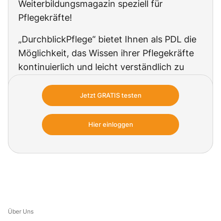
Weiterbildungsmagazin speziell für
Pflegekräfte!
„DurchblickPflege“ bietet Ihnen als PDL die
Möglichkeit, das Wissen ihrer Pflegekräfte
kontinuierlich und leicht verständlich zu
festigen und zu erweitern, so dass diese
ihre Aufgaben sicher und
Jetzt GRATIS testen
kompetenzgerecht ausüben und damit
insgesamt zu einer optimalen Versorgung
Hier einloggen
der Pflegekunden beitragen können.
Über Uns