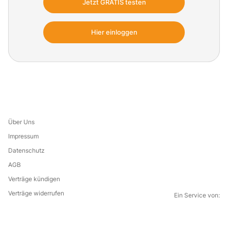
ausbildungsrelevanten Inhalten, Tipps zur
Jetzt GRATIS testen
Organisation der Ausbildung sowie zur
erfolgreichen Motivation und Führung ihrer
Hier einloggen
Azubis.
Über Uns
Impressum
Datenschutz
AGB
Verträge kündigen
Verträge widerrufen
Ein Service von:
G
i
l
f