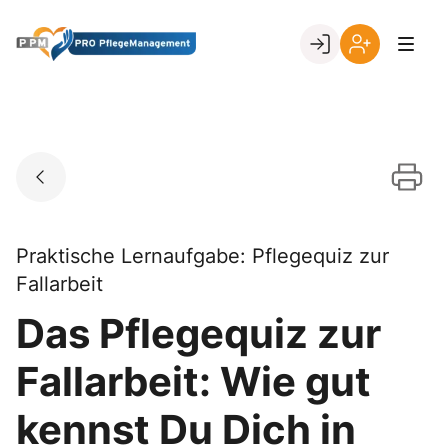
Skip
to
Go to landing page.
content
Ihr
Erstmalige
Login
Registrierung
per
Kundennumme
Praktische Lernaufgabe: Pflegequiz zur
Fallarbeit
Das Pflegequiz zur
Fallarbeit: Wie gut
kennst Du Dich in