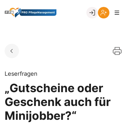
Skip
to
Go to landing page.
content
Ihr
Erstmalige
Login
Registrierung
per
Kundennumme
Leserfragen
„Gutscheine oder
Geschenk auch für
Minijobber?“