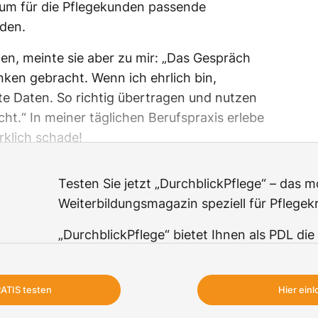
 um für die Pflegekunden passende
den.
hen, meinte sie aber zu mir: „Das Gespräch
en gebracht. Wenn ich ehrlich bin,
ote Daten. So richtig übertragen und nutzen
cht.“ In meiner täglichen Berufspraxis erlebe
irklich schade!
Testen Sie jetzt „DurchblickPflege“ – das
Weiterbildungsmagazin speziell für Pflegekr
„DurchblickPflege“ bietet Ihnen als PDL die
ihrer Pflegekräfte kontinuierlich und leicht
und zu erweitern, so dass diese ihre Aufga
RATIS testen
Hier ein
kompetenzgerecht ausüben und damit insg
optimalen Versorgung der Pflegekunden be