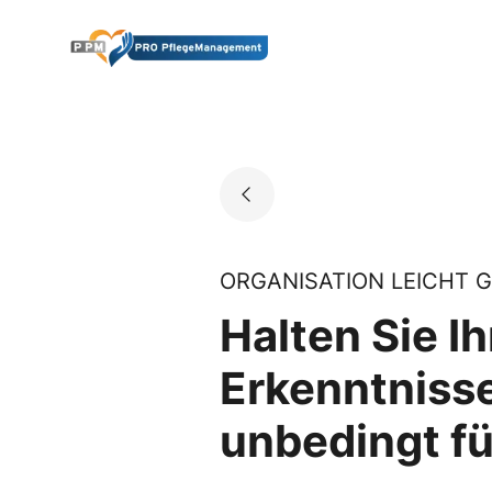
Skip
to
Go to landing page.
content
ORGANISATION LEICHT 
Halten Sie Ih
Erkenntnisse
unbedingt fü