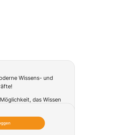
 moderne Wissens- und
äfte!
 Möglichkeit, das Wissen
 verständlich zu festigen
ben sicher und
loggen
esamt zu einer
itragen können.